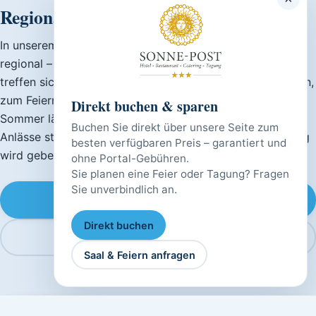
Regionale Küche für alle Generationen
In unserem Restaurant kochen wir bodenständig und
regional – mit Zutaten, die zur Jahreszeit passen. Bei uns
treffen sich Gäste aller Generationen, ob zum Abendessen,
zum Feiern oder zum beliebten Sonntags-Brunch. Im
Direkt buchen & sparen
Sommer lädt die Terrasse zum Verweilen ein, für private
Buchen Sie direkt über unsere Seite zum
Anlässe steht ein separater Raum bereit. Um Reservierung
besten verfügbaren Preis – garantiert und
wird gebeten.
ohne Portal-Gebühren.
Sie planen eine Feier oder Tagung? Fragen
Sie unverbindlich an.
Tisch reservieren
Direkt buchen
Speisekarte ansehen (PDF)
Saal & Feiern anfragen
Wochen-Aktionen