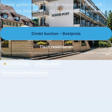
Familiär geführtes Hotel mit Restaurant in Murrhardt –
gemütliche Zimmer, ehrliche regionale Küche und der
Naturpark direkt vor der Tür.
Direkt buchen – Bestpreis
Tisch reservieren
★
4,3 bei Google
3-Sterne-Hotel
Bestpreis bei Direktbuchung